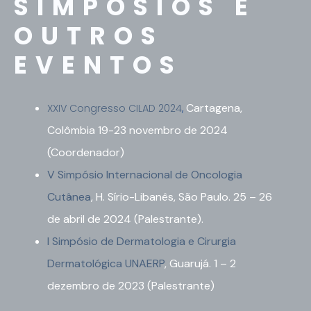
SIMPÓSIOS E
OUTROS
EVENTOS
Cartagena,
XXIV Congresso CILAD 2024
,
Colômbia 19-23 novembro de 2024
(Coordenador)
V Simpósio Internacional de Oncologia
Cutânea
, H. Sírio-Libanês, São Paulo. 25 – 26
de abril de 2024 (Palestrante).
I Simpósio de Dermatologia e Cirurgia
Dermatológica UNAERP
, Guarujá. 1 – 2
dezembro de 2023 (Palestrante)