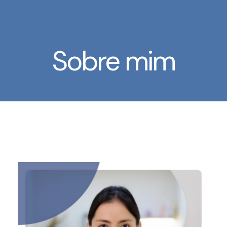
Ir
para
o
conteúdo
Sobre mim