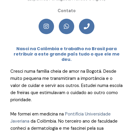
Contato
I
W
P
n
h
h
s
a
o
t
t
n
a
s
e
Nasci na Colômbia e trabalho no Brasil para
g
a
retribuir a este grande país tudo o que ele me
r
p
deu.
a
p
m
Cresci numa família cheia de amor na Bogotá. Desde
muito pequena me transmitiram a importância e o
valor de cuidar e servir aos outros.
Estudei numa escola
de freiras que estimulavam o cuidado ao outro como
prioridade.
Me formei em medicina na
Pontifícia Universidade
Javeriana
da Colômbia. No terceiro ano de faculdade
conheci a dermatologia e me fascinei pela sua